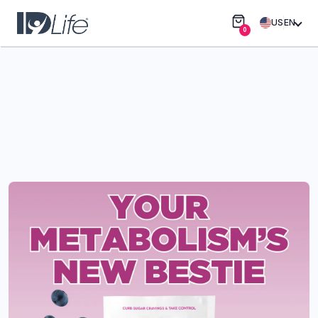
US
EN
0